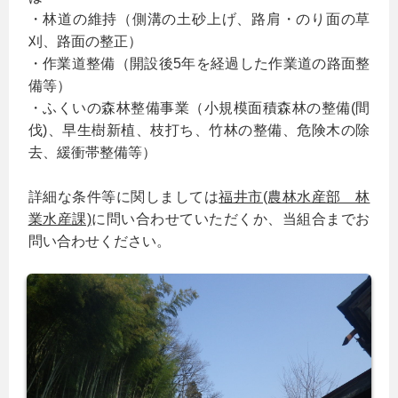
・林道の維持（側溝の土砂上げ、路肩・のり面の草
刈、路面の整正）
・作業道整備（開設後5年を経過した作業道の路面整
備等）
・ふくいの森林整備事業（小規模面積森林の整備(間
伐)、早生樹新植、枝打ち、竹林の整備、危険木の除
去、緩衝帯整備等）
詳細な条件等に関しましては
福井市(農林水産部 林
業水産課)
に問い合わせていただくか、当組合までお
問い合わせください。