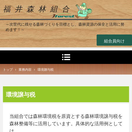
福 井 森 林 組 合
～次世代に残せる森林づくりを目標とし、森林資源の保全と活用に努
めます！～
組合員向け
トップ
›
業務内容
›
環境贈与税
環境譲与税
当組合では森林環境税を原資とする森林環境譲与税を
森林整備等に活用しています。具体的な活用例として
は