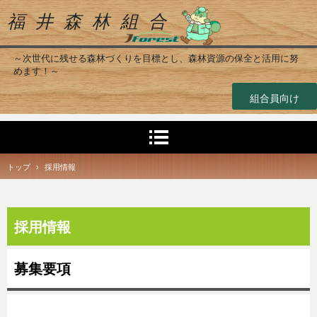
福 井 森 林 組 合
～次世代に残せる森林づくりを目標とし、森林資源の保全と活用に努
めます！～
組合員向け
トップ
›
採用情報
採用情報
募集要項